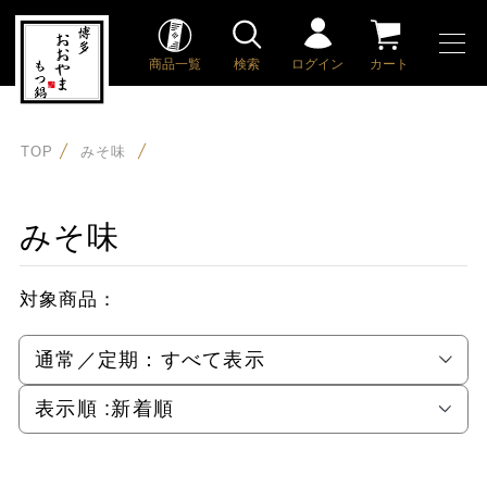
商品一覧
検索
ログイン
カート
TOP
みそ味
みそ味
対象商品：
通常／定期：
すべて表示
表示順 :
新着順