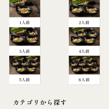
1人前
2人前
3人前
4人前
5人前
6人前
カテゴリから探す