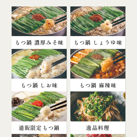
もつ鍋 濃厚みそ味
もつ鍋 しょうゆ味
もつ鍋 しお味
もつ鍋 麻辣味
通販限定もつ鍋
逸品料理