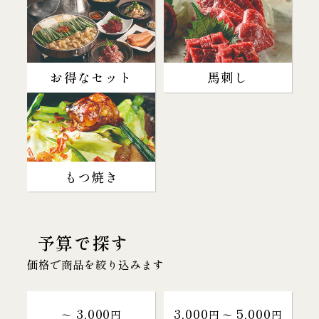
お得なセット
馬刺し
もつ焼き
予算で探す
価格で商品を絞り込みます
3,000
3,000
5,000
～
円
円 〜
円