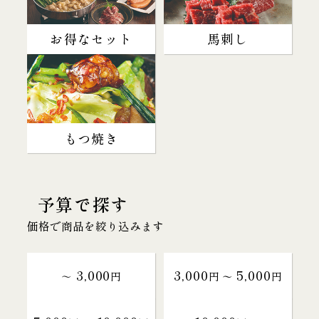
お得なセット
馬刺し
もつ焼き
予算で探す
価格で商品を絞り込みます
3,000
3,000
5,000
～
円
円 〜
円