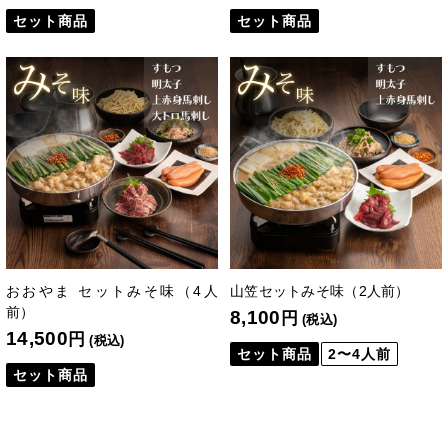
セット商品
セット商品
おおやま セットみそ味（4人
山笠セットみそ味（2人前）
前）
8,100
円
(税込)
14,500
円
(税込)
セット商品
2〜4人前
セット商品