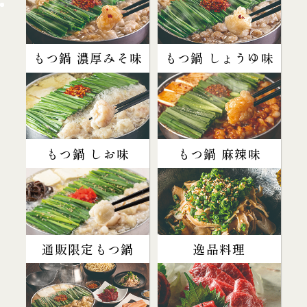
もつ鍋 濃厚みそ味
もつ鍋 しょうゆ味
もつ鍋 しお味
もつ鍋 麻辣味
通販限定もつ鍋
逸品料理