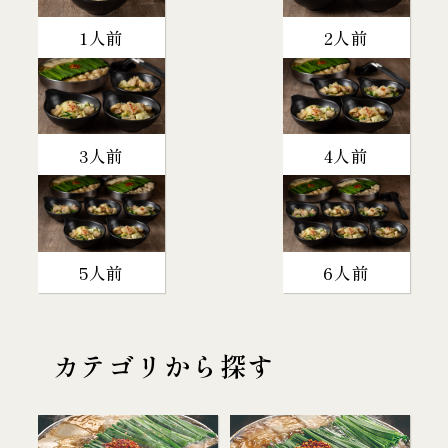
1人前
2人前
3人前
4人前
5人前
6人前
カテゴリから探す