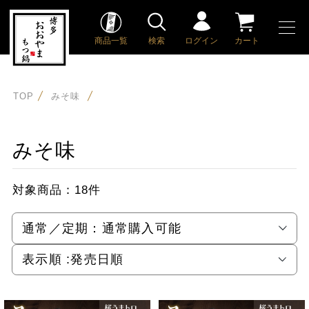
商品一覧
検索
ログイン
カート
TOP
みそ味
みそ味
対象商品：
18件
通常／定期：
通常購入可能
表示順 :
発売日順