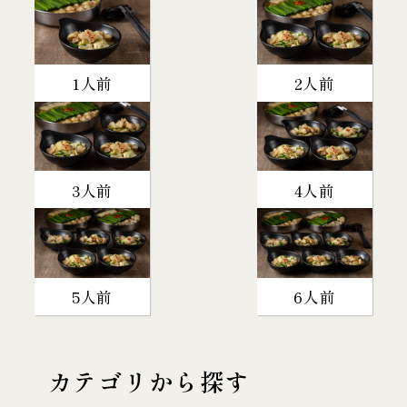
1人前
2人前
3人前
4人前
5人前
6人前
カテゴリから探す