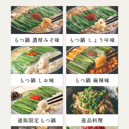
もつ鍋 濃厚みそ味
もつ鍋 しょうゆ味
もつ鍋 しお味
もつ鍋 麻辣味
通販限定もつ鍋
逸品料理