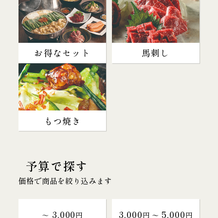
お得なセット
馬刺し
もつ焼き
予算で探す
価格で商品を絞り込みます
3,000
3,000
5,000
～
円
円 〜
円