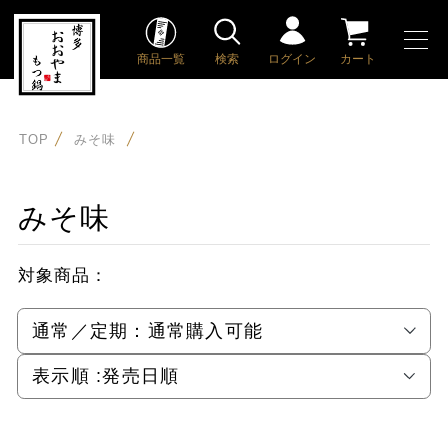
商品一覧
検索
ログイン
カート
TOP
みそ味
みそ味
対象商品：
通常／定期：
通常購入可能
表示順 :
発売日順