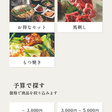
お得なセット
馬刺し
もつ焼き
予算で探す
価格で商品を絞り込みます
3,000
3,000
5,000
～
円
円 〜
円