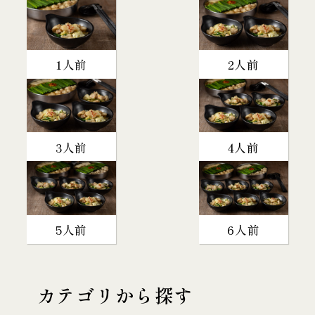
1人前
2人前
3人前
4人前
5人前
6人前
カテゴリから探す