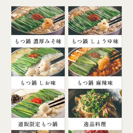
もつ鍋 濃厚みそ味
もつ鍋 しょうゆ味
もつ鍋 しお味
もつ鍋 麻辣味
通販限定もつ鍋
逸品料理