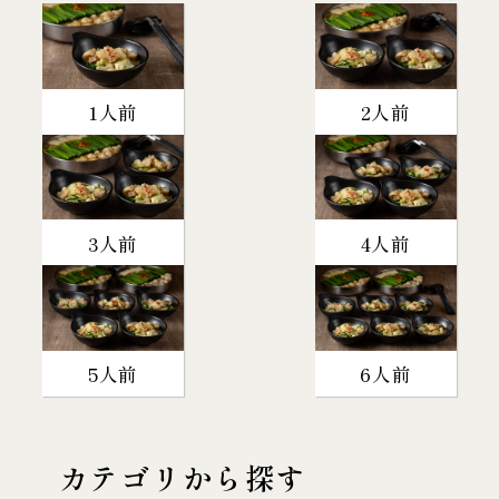
1人前
2人前
3人前
4人前
5人前
6人前
カテゴリから探す