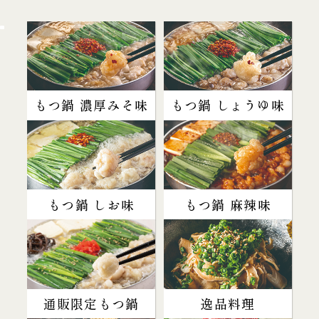
もつ鍋 濃厚みそ味
もつ鍋 しょうゆ味
もつ鍋 しお味
もつ鍋 麻辣味
通販限定もつ鍋
逸品料理