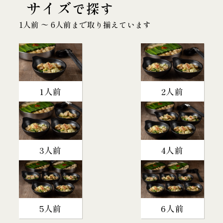
サイズ
で探す
1人前 〜 6人前まで取り揃えています
1人前
2人前
3人前
4人前
5人前
6人前