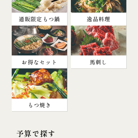
通販限定もつ鍋
逸品料理
お得なセット
馬刺し
もつ焼き
予算で探す