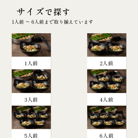
サイズ
で探す
1人前 〜 6人前まで取り揃えています
1人前
2人前
3人前
4人前
5人前
6人前