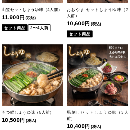
山笠セットしょうゆ味（4人前）
おおやま セットしょうゆ味（2
人前）
11,900
円
(税込)
10,600
円
(税込)
セット商品
2〜4人前
セット商品
もつ鍋しょうゆ味（5人前）
馬刺しセットしょうゆ味（3人
前）
10,500
円
(税込)
10,400
円
(税込)