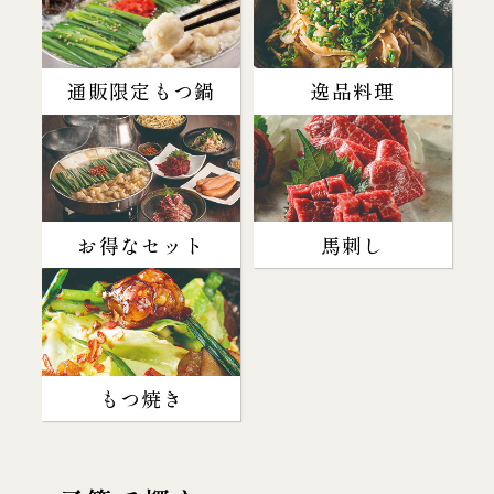
通販限定もつ鍋
逸品料理
お得なセット
馬刺し
もつ焼き