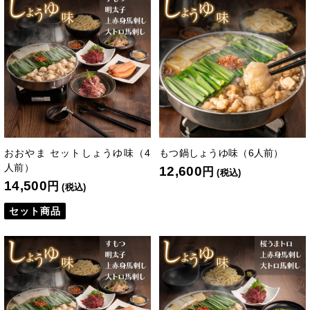
おおやま セットしょうゆ味（4
もつ鍋しょうゆ味（6人前）
人前）
12,600
円
(税込)
14,500
円
(税込)
セット商品