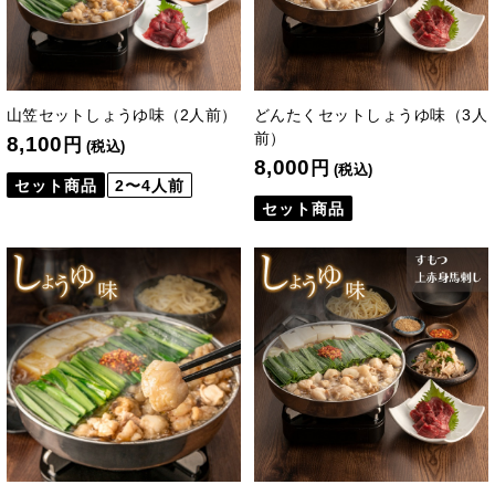
山笠セットしょうゆ味（2人前）
どんたくセットしょうゆ味（3人
前）
8,100
円
(税込)
8,000
円
(税込)
セット商品
2〜4人前
セット商品