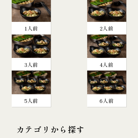
1人前
2人前
3人前
4人前
5人前
6人前
カテゴリから探す