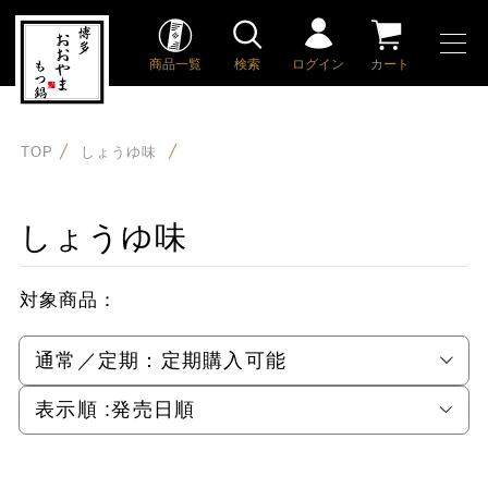
商品一覧
検索
ログイン
カート
TOP
しょうゆ味
しょうゆ味
対象商品：
通常／定期：
定期購入可能
表示順 :
発売日順