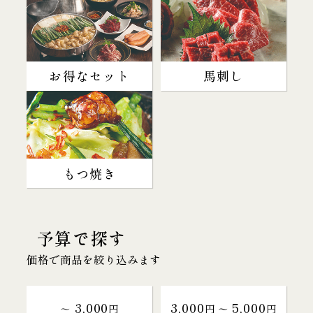
お得なセット
馬刺し
もつ焼き
予算で探す
価格で商品を絞り込みます
3,000
3,000
5,000
～
円
円 〜
円