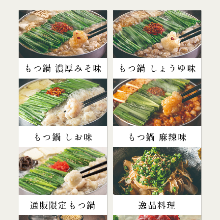
もつ鍋 濃厚みそ味
もつ鍋 しょうゆ味
もつ鍋 しお味
もつ鍋 麻辣味
通販限定もつ鍋
逸品料理