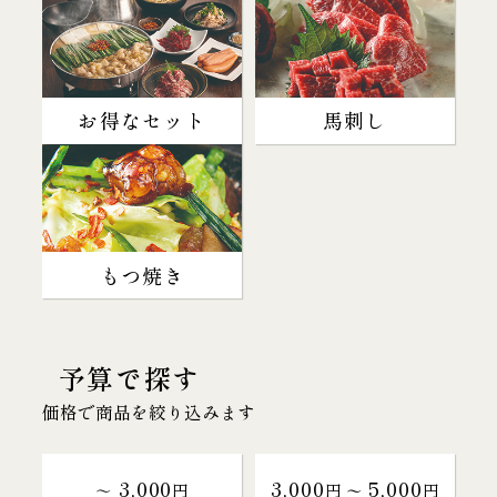
お得なセット
馬刺し
もつ焼き
予算で探す
価格で商品を絞り込みます
3,000
3,000
5,000
～
円
円 〜
円