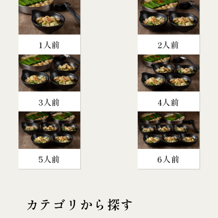
1人前
2人前
3人前
4人前
5人前
6人前
カテゴリから探す