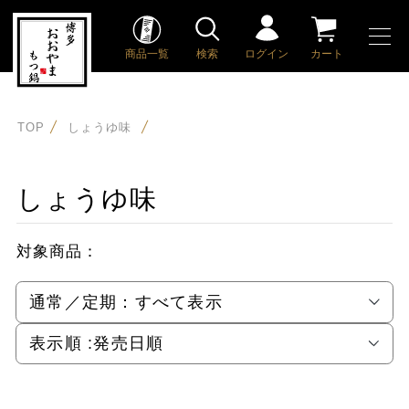
商品一覧
検索
ログイン
カート
TOP
しょうゆ味
しょうゆ味
対象商品：
通常／定期：
すべて表示
表示順 :
発売日順