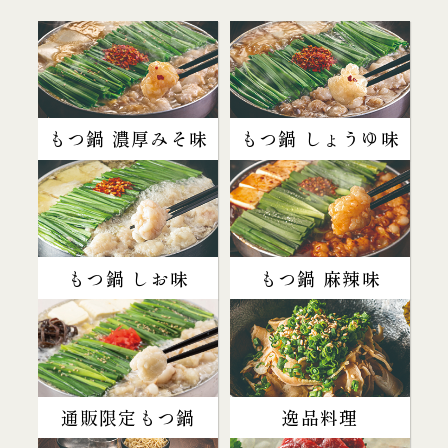
もつ鍋 濃厚みそ味
もつ鍋 しょうゆ味
もつ鍋 しお味
もつ鍋 麻辣味
通販限定もつ鍋
逸品料理