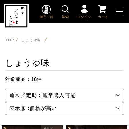
商品一覧
検索
ログイン
カート
TOP
しょうゆ味
しょうゆ味
対象商品：
18件
通常／定期：
通常購入可能
表示順 :
価格が高い