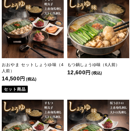
おおやま セットしょうゆ味（4
もつ鍋しょうゆ味（6人前）
人前）
12,600
円
(税込)
14,500
円
(税込)
セット商品