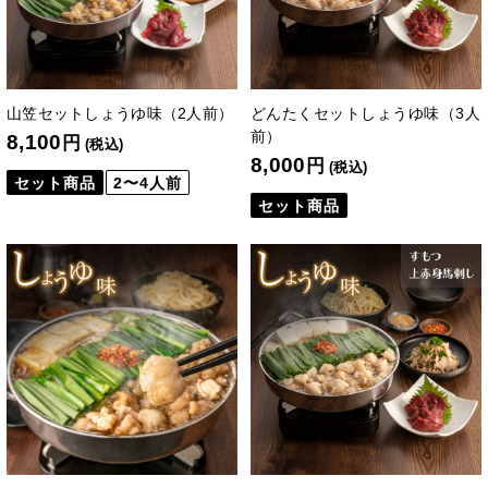
山笠セットしょうゆ味（2人前）
どんたくセットしょうゆ味（3人
前）
8,100
円
(税込)
8,000
円
(税込)
セット商品
2〜4人前
セット商品