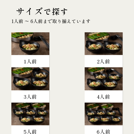
サイズ
で探す
1人前 〜 6人前まで取り揃えています
1人前
2人前
3人前
4人前
5人前
6人前