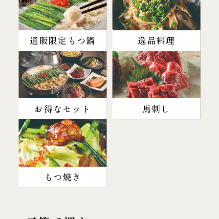
通販限定もつ鍋
逸品料理
お得なセット
馬刺し
もつ焼き