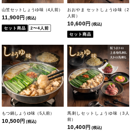
山笠セットしょうゆ味（4人前）
おおやま セットしょうゆ味（2
人前）
11,900
円
(税込)
10,600
円
(税込)
セット商品
2〜4人前
セット商品
もつ鍋しょうゆ味（5人前）
馬刺しセットしょうゆ味（3人
前）
10,500
円
(税込)
10,400
円
(税込)