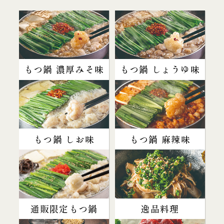
もつ鍋 濃厚みそ味
もつ鍋 しょうゆ味
もつ鍋 しお味
もつ鍋 麻辣味
通販限定もつ鍋
逸品料理