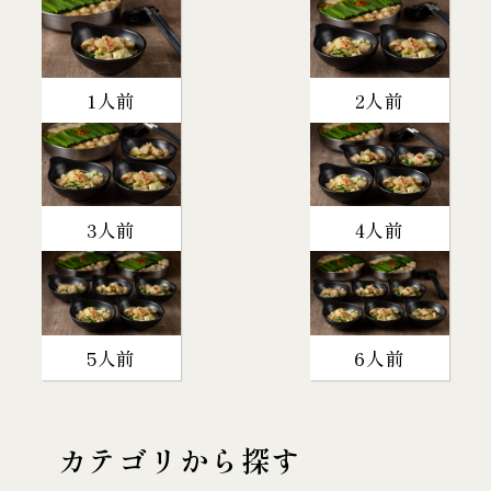
1人前
2人前
3人前
4人前
5人前
6人前
カテゴリから探す