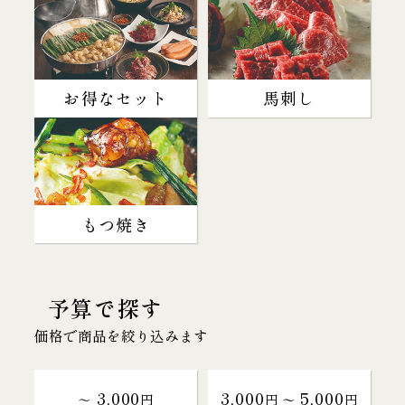
お得なセット
馬刺し
もつ焼き
予算で探す
価格で商品を絞り込みます
3,000
3,000
5,000
～
円
円 〜
円