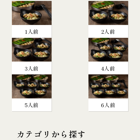
1人前
2人前
3人前
4人前
5人前
6人前
カテゴリから探す