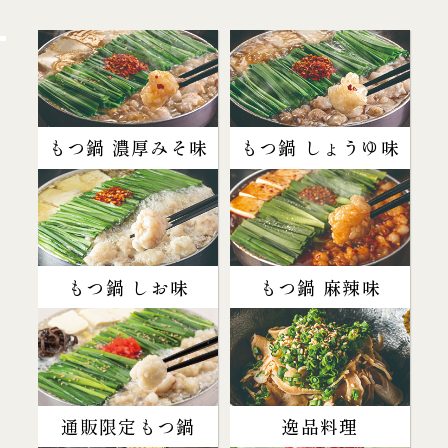
もつ鍋 濃厚みそ味
もつ鍋 しょうゆ味
もつ鍋 しお味
もつ鍋 麻辣味
通販限定もつ鍋
逸品料理