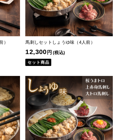
前）
馬刺しセットしょうゆ味（4人前）
12,300
円
(税込)
セット商品