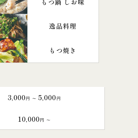
もつ鍋 しお味
逸品料理
もつ焼き
3,000
5,000
円 〜
円
10,000
円 〜