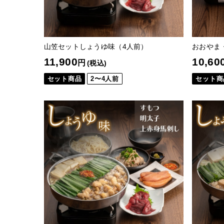
山笠セットしょうゆ味（4人前）
おおやま
11,900
10,60
円
(税込)
セット商品
2〜4人前
セット商