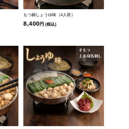
）
もつ鍋しょうゆ味（4人前）
8,400
円
(税込)