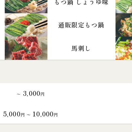
もつ鍋 しょうゆ味
通販限定もつ鍋
馬刺し
3,000
～
円
5,000
10,000
円 〜
円