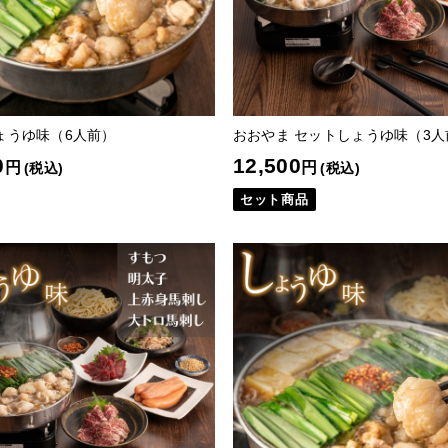
ょうゆ味（6人前）
おおやま セットしょうゆ味（3人
0
12,500
円
円
(税込)
(税込)
セット商品