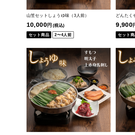
山笠セットしょうゆ味（3人前）
どんたく
10,000
9,900
円
(税込)
セット商品
2〜4人前
セット商