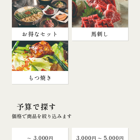
お得なセット
馬刺し
もつ焼き
予算で探す
価格で商品を絞り込みます
3,000
3,000
5,000
～
円
円 〜
円