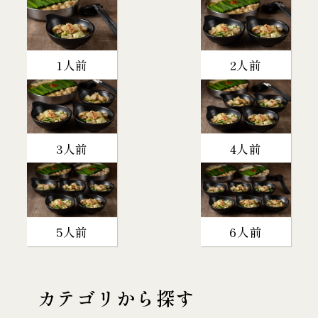
1人前
2人前
3人前
4人前
5人前
6人前
カテゴリから探す