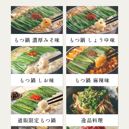
もつ鍋 濃厚みそ味
もつ鍋 しょうゆ味
もつ鍋 しお味
もつ鍋 麻辣味
通販限定もつ鍋
逸品料理