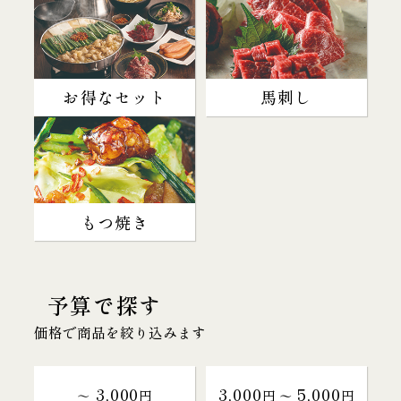
お得なセット
馬刺し
もつ焼き
予算で探す
価格で商品を絞り込みます
3,000
3,000
5,000
～
円
円 〜
円