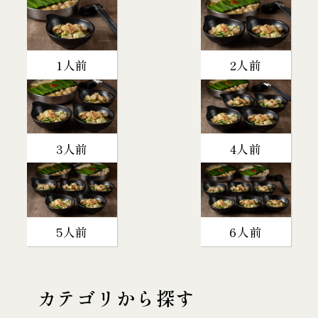
1人前
2人前
3人前
4人前
5人前
6人前
カテゴリから探す