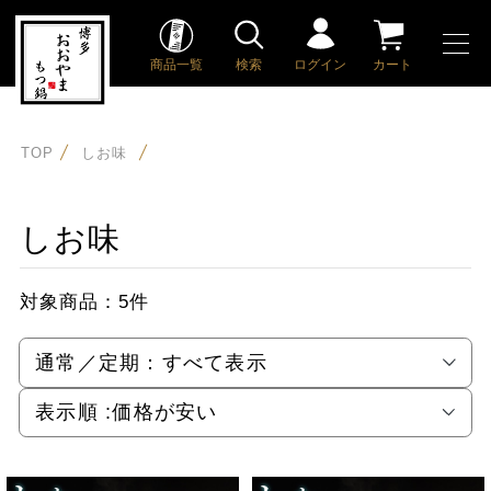
商品一覧
検索
ログイン
カート
TOP
しお味
しお味
対象商品：
5件
通常／定期：
すべて表示
表示順 :
価格が安い