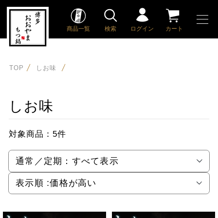
商品一覧
検索
ログイン
カート
TOP
しお味
しお味
対象商品：
5件
通常／定期：
すべて表示
表示順 :
価格が高い