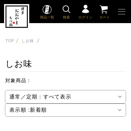
商品一覧
検索
ログイン
カート
TOP
しお味
しお味
対象商品：
通常／定期：
すべて表示
表示順 :
新着順