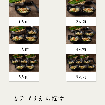
1人前
2人前
3人前
4人前
5人前
6人前
カテゴリから探す