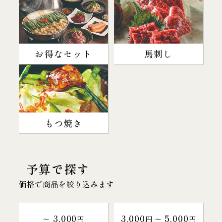
お得なセット
馬刺し
もつ焼き
予算で探す
価格で商品を絞り込みます
3,000
3,000
5,000
～
円
円 〜
円