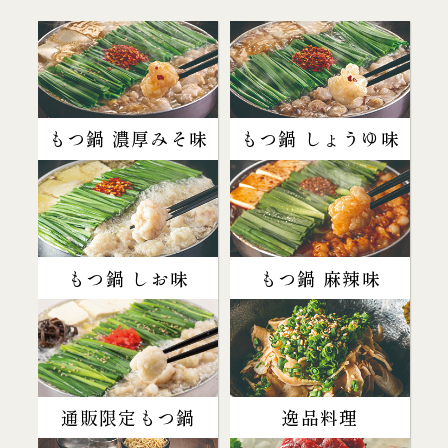
もつ鍋 濃厚みそ味
もつ鍋 しょうゆ味
もつ鍋 しお味
もつ鍋 麻辣味
通販限定もつ鍋
逸品料理