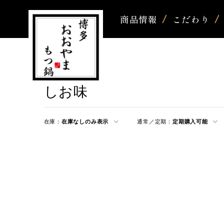
商品情報
こだわり
しお味
在庫：
在庫なしのみ表示
通常／定期：
定期購入可能