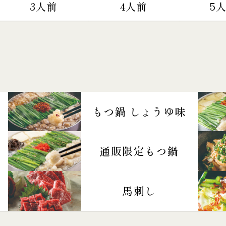
3人前
4人前
5
もつ鍋 しょうゆ味
通販限定もつ鍋
馬刺し