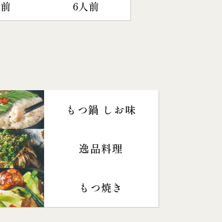
人前
6人前
もつ鍋 しお味
逸品料理
もつ焼き