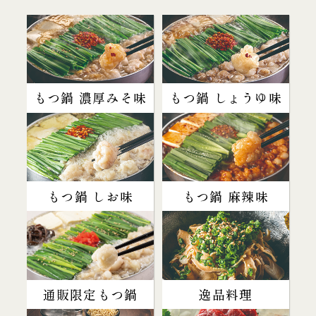
もつ鍋 濃厚みそ味
もつ鍋 しょうゆ味
もつ鍋 しお味
もつ鍋 麻辣味
通販限定もつ鍋
逸品料理