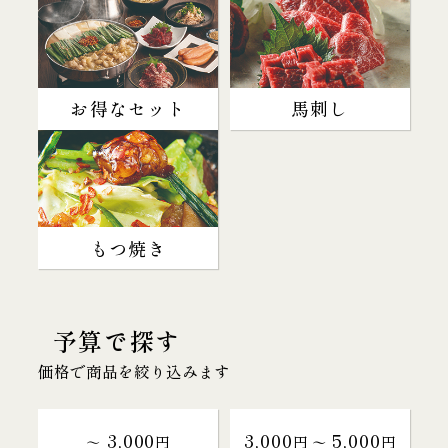
お得なセット
馬刺し
もつ焼き
予算で探す
価格で商品を絞り込みます
3,000
3,000
5,000
～
円
円 〜
円