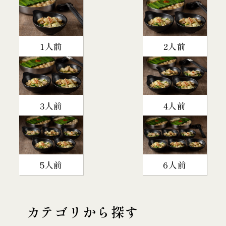
1人前
2人前
3人前
4人前
5人前
6人前
カテゴリから探す