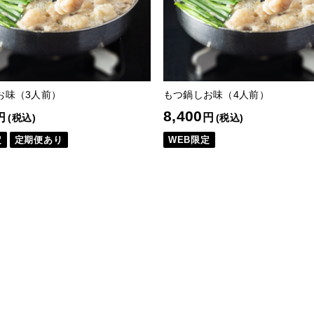
お味（3人前）
もつ鍋しお味（4人前）
8,400
円
円
(税込)
(税込)
定
定期便あり
WEB限定