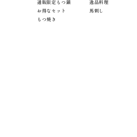
通販限定もつ鍋
逸品料理
お得なセット
馬刺し
もつ焼き