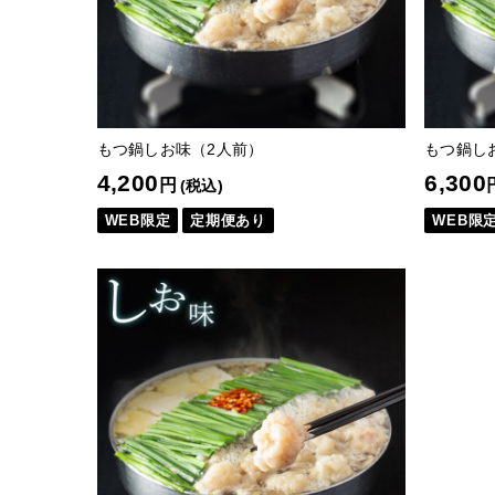
もつ鍋しお味（2人前）
もつ鍋し
4,200
6,300
円
(税込)
WEB限定
定期便あり
WEB限