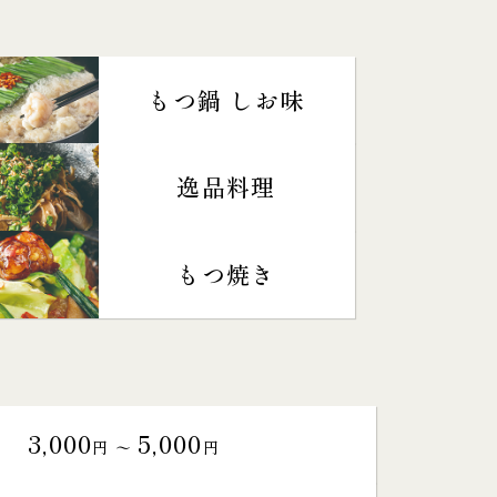
もつ鍋 しお味
逸品料理
もつ焼き
3,000
5,000
円 〜
円