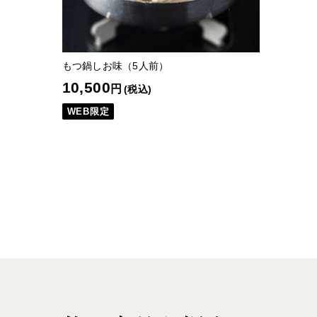
もつ鍋しお味（5人前）
10,500
円
(税込)
WEB限定