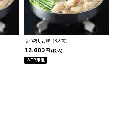
もつ鍋しお味（6人前）
12,600
円
(税込)
WEB限定