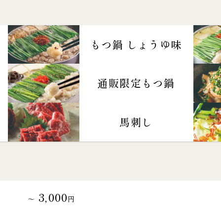
もつ鍋 しょうゆ味
通販限定もつ鍋
馬刺し
3,000
～
円