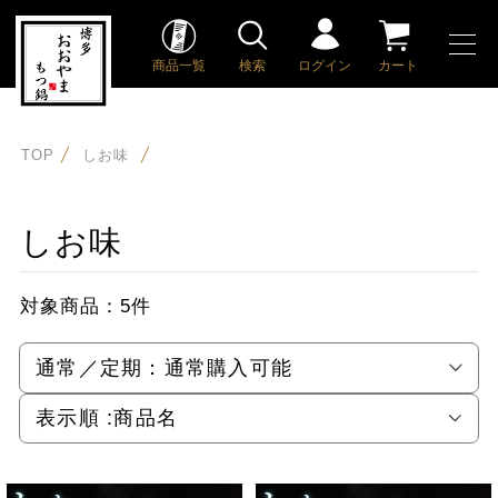
商品一覧
検索
ログイン
カート
TOP
しお味
しお味
対象商品：
5件
通常／定期：
通常購入可能
表示順 :
商品名