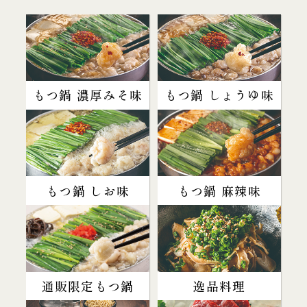
もつ鍋 濃厚みそ味
もつ鍋 しょうゆ味
もつ鍋 しお味
もつ鍋 麻辣味
通販限定もつ鍋
逸品料理