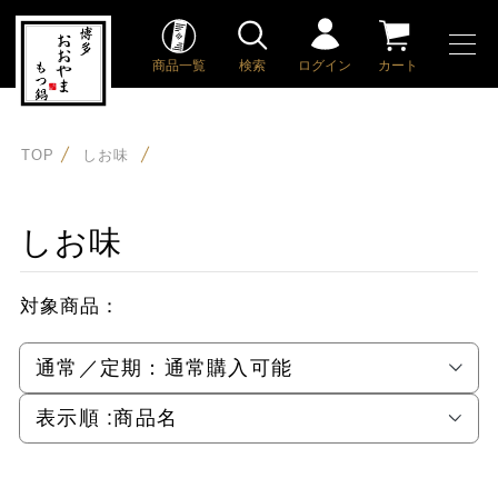
商品一覧
検索
ログイン
カート
TOP
しお味
しお味
対象商品：
通常／定期：
通常購入可能
表示順 :
商品名