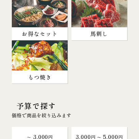
お得なセット
馬刺し
もつ焼き
予算で探す
価格で商品を絞り込みます
3,000
3,000
5,000
～
円
円 〜
円