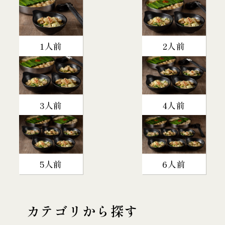
1人前
2人前
3人前
4人前
5人前
6人前
カテゴリから探す