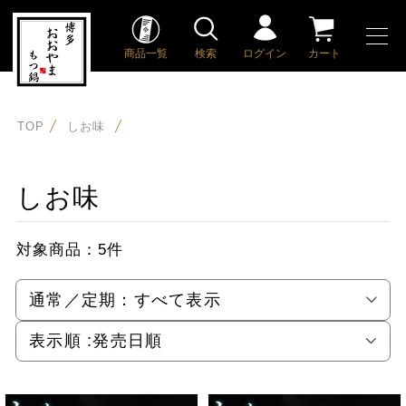
商品一覧
検索
ログイン
カート
TOP
しお味
しお味
対象商品：
5件
通常／定期：
すべて表示
表示順 :
発売日順