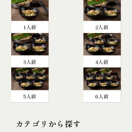
1人前
2人前
3人前
4人前
5人前
6人前
カテゴリから探す