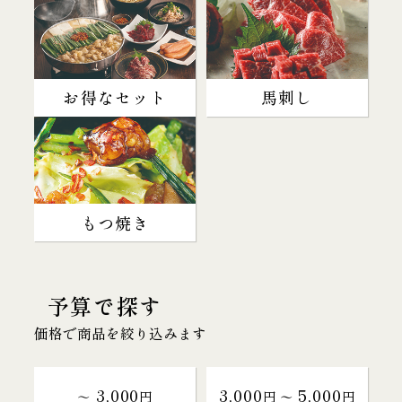
お得なセット
馬刺し
もつ焼き
予算で探す
価格で商品を絞り込みます
3,000
3,000
5,000
～
円
円 〜
円