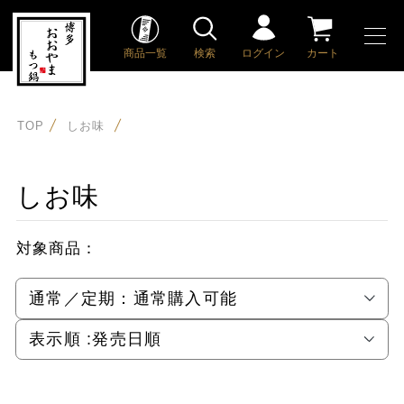
商品一覧
検索
ログイン
カート
TOP
しお味
しお味
対象商品：
通常／定期：
通常購入可能
表示順 :
発売日順