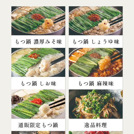
もつ鍋 濃厚みそ味
もつ鍋 しょうゆ味
もつ鍋 しお味
もつ鍋 麻辣味
通販限定もつ鍋
逸品料理