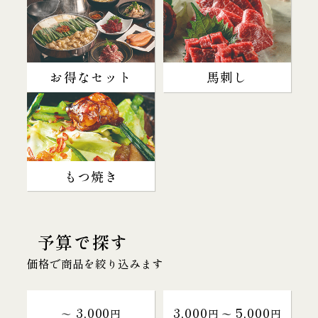
お得なセット
馬刺し
もつ焼き
予算で探す
価格で商品を絞り込みます
3,000
3,000
5,000
～
円
円 〜
円