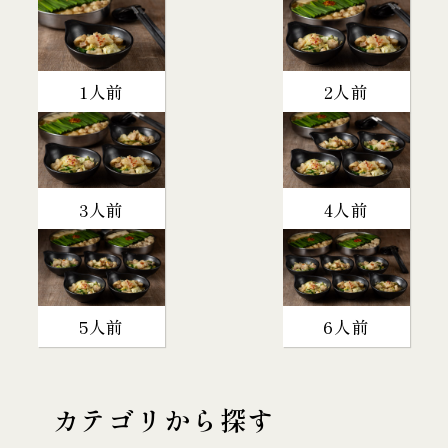
1人前
2人前
3人前
4人前
5人前
6人前
カテゴリから探す