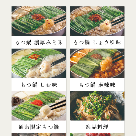
もつ鍋 濃厚みそ味
もつ鍋 しょうゆ味
もつ鍋 しお味
もつ鍋 麻辣味
通販限定もつ鍋
逸品料理