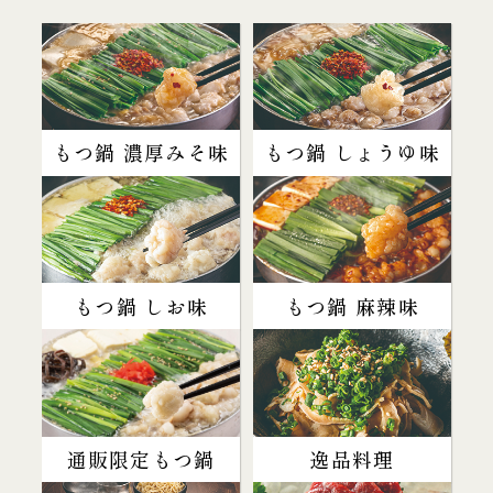
もつ鍋 濃厚みそ味
もつ鍋 しょうゆ味
もつ鍋 しお味
もつ鍋 麻辣味
通販限定もつ鍋
逸品料理