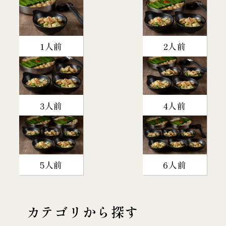
1人前
2人前
3人前
4人前
5人前
6人前
カテゴリから探す