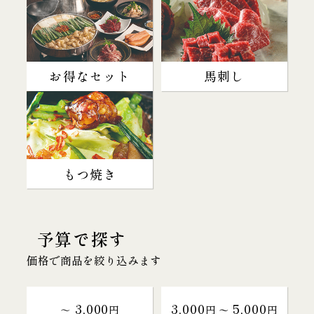
お得なセット
馬刺し
もつ焼き
予算で探す
価格で商品を絞り込みます
3,000
3,000
5,000
～
円
円 〜
円