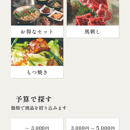
お得なセット
馬刺し
もつ焼き
予算で探す
価格で商品を絞り込みます
3,000
3,000
5,000
～
円
円 〜
円