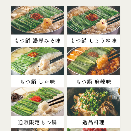
もつ鍋 濃厚みそ味
もつ鍋 しょうゆ味
もつ鍋 しお味
もつ鍋 麻辣味
通販限定もつ鍋
逸品料理