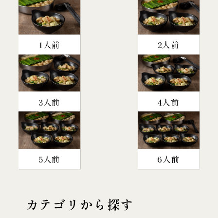
1人前
2人前
3人前
4人前
5人前
6人前
カテゴリから探す