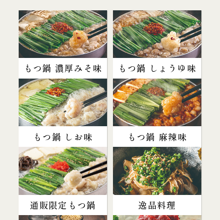
もつ鍋 濃厚みそ味
もつ鍋 しょうゆ味
もつ鍋 しお味
もつ鍋 麻辣味
通販限定もつ鍋
逸品料理