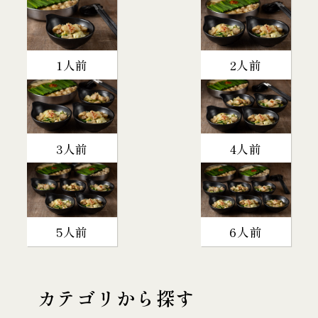
1人前
2人前
3人前
4人前
5人前
6人前
カテゴリから探す