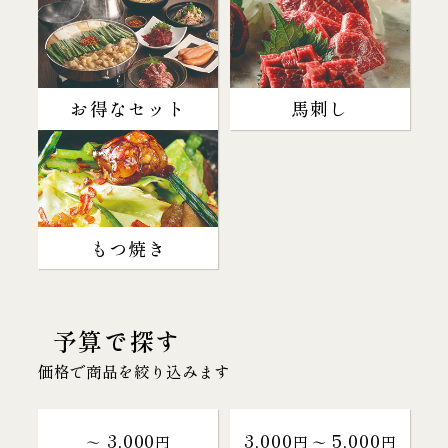
お得なセット
馬刺し
もつ焼き
予算で探す
価格で商品を絞り込みます
3,000
3,000
5,000
～
円
円 〜
円