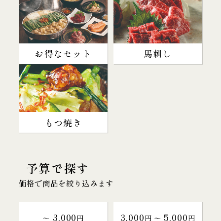
お得なセット
馬刺し
もつ焼き
予算で探す
価格で商品を絞り込みます
3,000
3,000
5,000
～
円
円 〜
円