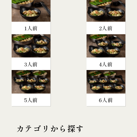
1人前
2人前
3人前
4人前
5人前
6人前
カテゴリから探す