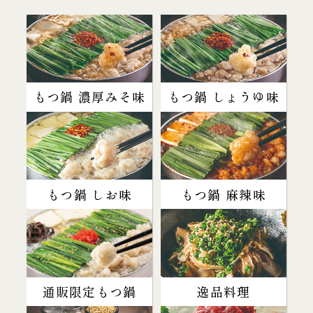
もつ鍋 濃厚みそ味
もつ鍋 しょうゆ味
もつ鍋 しお味
もつ鍋 麻辣味
通販限定もつ鍋
逸品料理