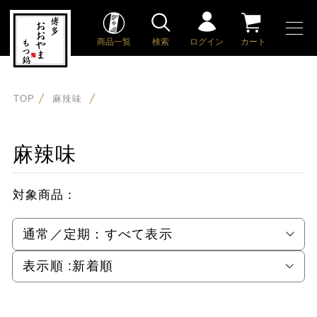
商品一覧
検索
ログイン
カート
TOP
麻辣味
麻辣味
対象商品：
通常／定期：
すべて表示
表示順 :
新着順