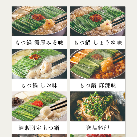
もつ鍋 濃厚みそ味
もつ鍋 しょうゆ味
もつ鍋 しお味
もつ鍋 麻辣味
通販限定もつ鍋
逸品料理