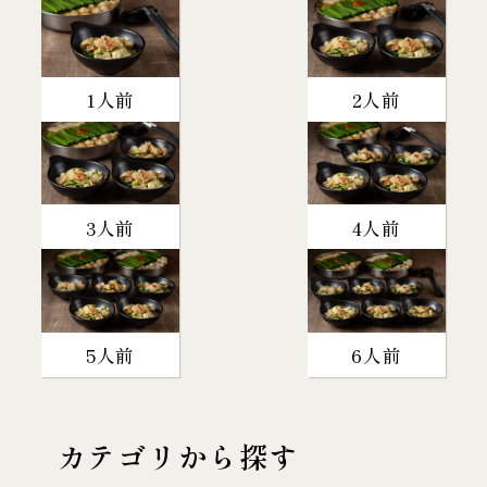
1人前
2人前
3人前
4人前
5人前
6人前
カテゴリから探す