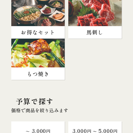
お得なセット
馬刺し
もつ焼き
予算で探す
価格で商品を絞り込みます
3,000
3,000
5,000
～
円
円 〜
円