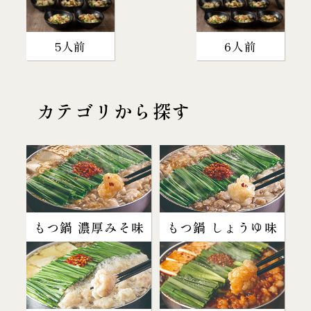
5人前
6人前
カテゴリから探す
もつ鍋 濃厚みそ味
もつ鍋 しょうゆ味