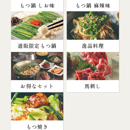
もつ鍋 しお味
もつ鍋 麻辣味
通販限定もつ鍋
逸品料理
お得なセット
馬刺し
もつ焼き