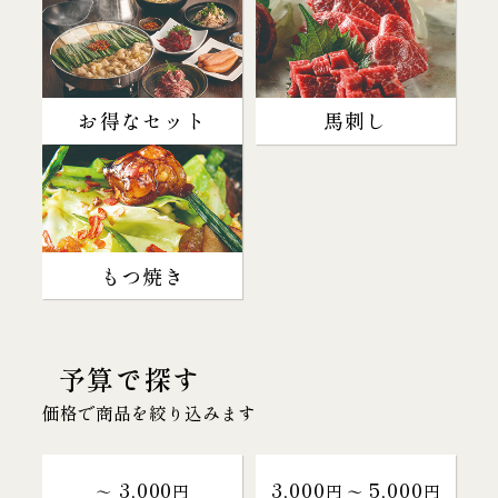
お得なセット
馬刺し
もつ焼き
予算で探す
価格で商品を絞り込みます
3,000
3,000
5,000
～
円
円 〜
円