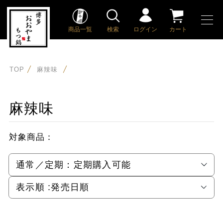
商品一覧
検索
ログイン
カート
TOP
麻辣味
麻辣味
対象商品：
通常／定期：
定期購入可能
表示順 :
発売日順