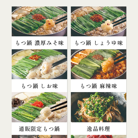
もつ鍋 濃厚みそ味
もつ鍋 しょうゆ味
もつ鍋 しお味
もつ鍋 麻辣味
通販限定もつ鍋
逸品料理