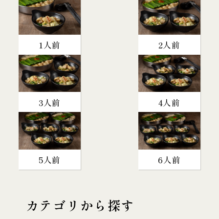
1人前
2人前
3人前
4人前
5人前
6人前
カテゴリから探す