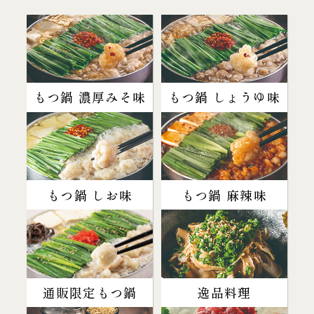
もつ鍋 濃厚みそ味
もつ鍋 しょうゆ味
もつ鍋 しお味
もつ鍋 麻辣味
通販限定もつ鍋
逸品料理