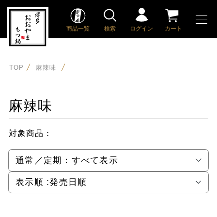
商品一覧
検索
ログイン
カート
TOP
麻辣味
麻辣味
対象商品：
通常／定期：
すべて表示
表示順 :
発売日順