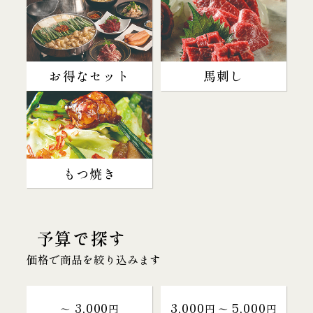
お得なセット
馬刺し
もつ焼き
予算で探す
価格で商品を絞り込みます
3,000
3,000
5,000
～
円
円 〜
円