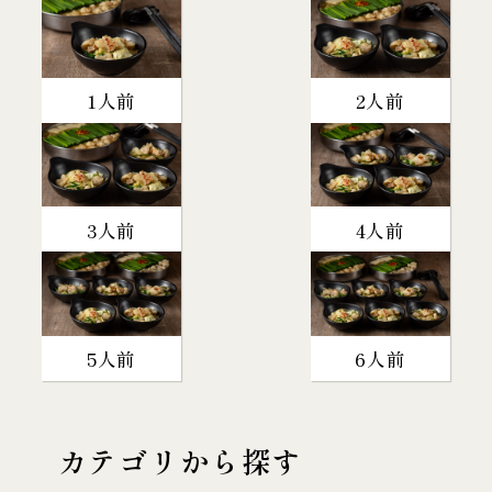
1人前
2人前
3人前
4人前
5人前
6人前
カテゴリから探す