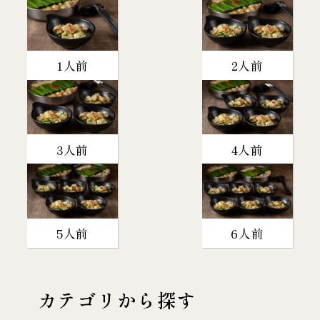
1人前
2人前
3人前
4人前
5人前
6人前
カテゴリから探す