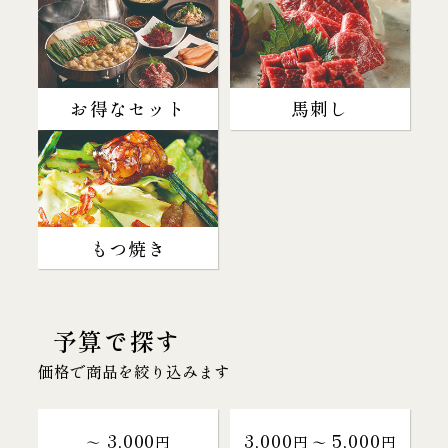
お得なセット
馬刺し
もつ焼き
予算で探す
価格で商品を絞り込みます
3,000
3,000
5,000
～
円
円 〜
円