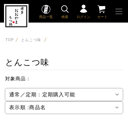
商品一覧
検索
ログイン
カート
TOP
とんこつ味
とんこつ味
対象商品：
通常／定期：
定期購入可能
表示順 :
商品名