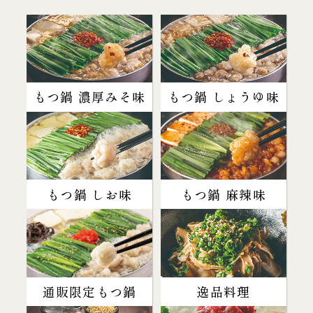
もつ鍋 濃厚みそ味
もつ鍋 しょうゆ味
もつ鍋 しお味
もつ鍋 麻辣味
通販限定もつ鍋
逸品料理