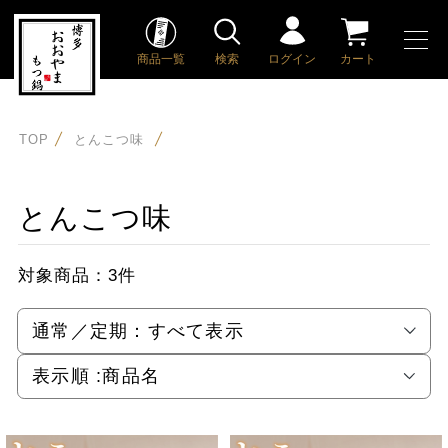
商品一覧
検索
ログイン
カート
TOP
とんこつ味
とんこつ味
対象商品：
3件
通常／定期：
すべて表示
表示順 :
商品名