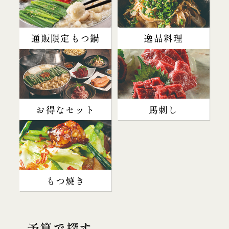
通販限定もつ鍋
逸品料理
お得なセット
馬刺し
もつ焼き
予算で探す