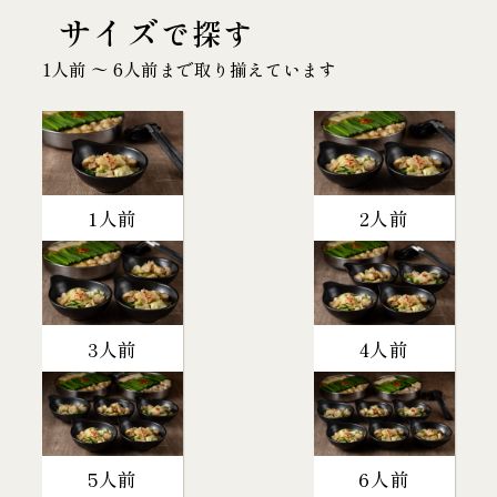
サイズ
で探す
1人前 〜 6人前まで取り揃えています
1人前
2人前
3人前
4人前
5人前
6人前