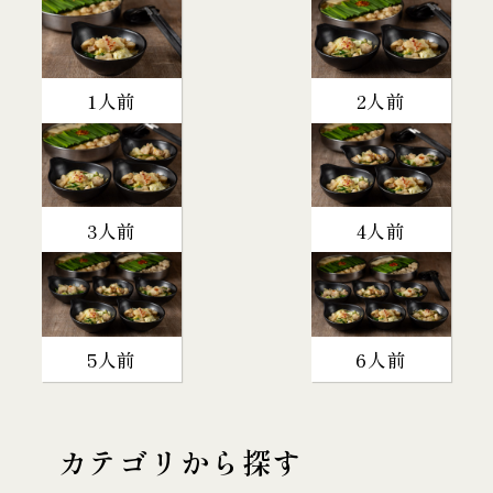
1人前
2人前
3人前
4人前
5人前
6人前
カテゴリから探す