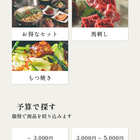
お得なセット
馬刺し
もつ焼き
予算で探す
価格で商品を絞り込みます
3,000
3,000
5,000
～
円
円 〜
円