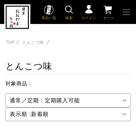
商品一覧
検索
ログイン
カート
TOP
とんこつ味
とんこつ味
対象商品：
通常／定期：
定期購入可能
表示順 :
新着順