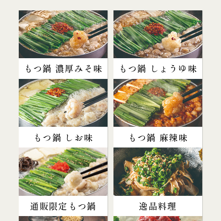
もつ鍋 濃厚みそ味
もつ鍋 しょうゆ味
もつ鍋 しお味
もつ鍋 麻辣味
通販限定もつ鍋
逸品料理