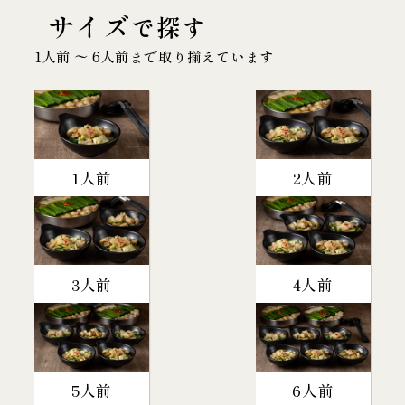
サイズ
で探す
1人前 〜 6人前まで取り揃えています
1人前
2人前
3人前
4人前
5人前
6人前