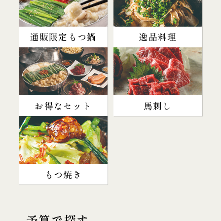
通販限定もつ鍋
逸品料理
お得なセット
馬刺し
もつ焼き
予算で探す