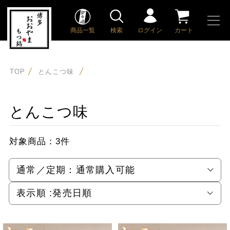
商品一覧
検索
ログイン
カート
TOP
とんこつ味
とんこつ味
対象商品：
3件
通常／定期：
通常購入可能
表示順 :
発売日順