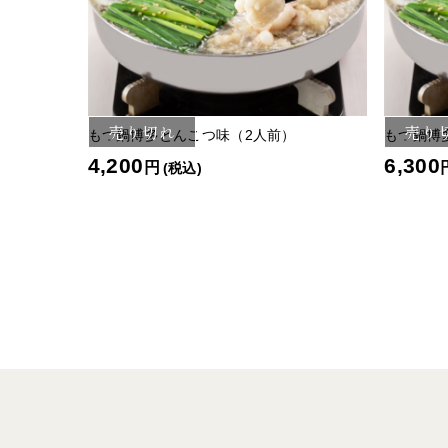
売り切れ
売り
もつ鍋博多とんこつ味（2人前）
もつ鍋博
4,200
6,300
円
(税込)