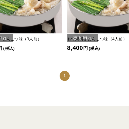
切れ
売り切れ
多とんこつ味（3人前）
もつ鍋博多とんこつ味（4人前）
8,400
円
円
(税込)
(税込)
1