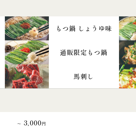
もつ鍋 しょうゆ味
通販限定もつ鍋
馬刺し
3,000
～
円