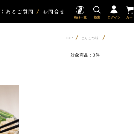
よくあるご質問
お問合せ
商品一覧
検索
ログイン
カー
TOP
とんこつ味
対象商品：
3件