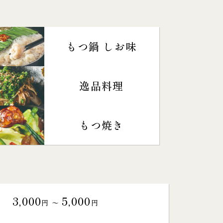
もつ鍋 しお味
逸品料理
もつ焼き
3,000
5,000
円 〜
円