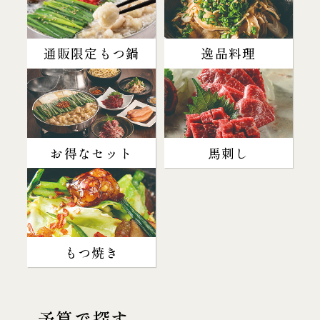
通販限定もつ鍋
逸品料理
お得なセット
馬刺し
もつ焼き
予算で探す