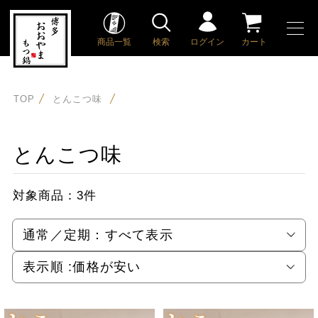
商品一覧
検索
ログイン
カート
TOP
とんこつ味
とんこつ味
対象商品：
3件
通常／定期：
すべて表示
表示順 :
価格が安い