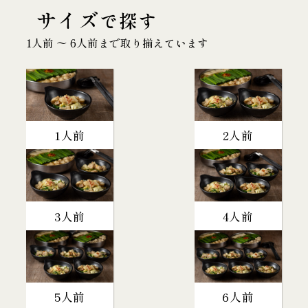
サイズ
で探す
1人前 〜 6人前まで取り揃えています
1人前
2人前
3人前
4人前
5人前
6人前