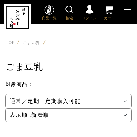
商品一覧
検索
ログイン
カート
TOP
ごま豆乳
ごま豆乳
対象商品：
通常／定期：
定期購入可能
表示順 :
新着順