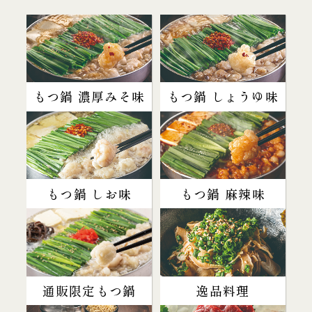
もつ鍋 濃厚みそ味
もつ鍋 しょうゆ味
もつ鍋 しお味
もつ鍋 麻辣味
通販限定もつ鍋
逸品料理