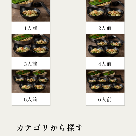
1人前
2人前
3人前
4人前
5人前
6人前
カテゴリから探す