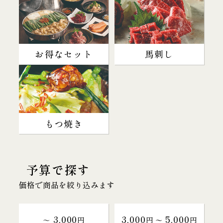
お得なセット
馬刺し
もつ焼き
予算で探す
価格で商品を絞り込みます
3,000
3,000
5,000
～
円
円 〜
円