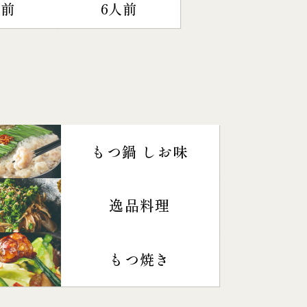
人前
6人前
もつ鍋 しお味
逸品料理
もつ焼き