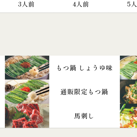
3人前
4人前
5
もつ鍋 しょうゆ味
通販限定もつ鍋
馬刺し