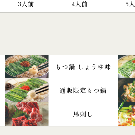
3人前
4人前
5
もつ鍋 しょうゆ味
通販限定もつ鍋
馬刺し