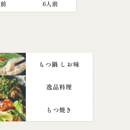
人前
6人前
もつ鍋 しお味
逸品料理
もつ焼き