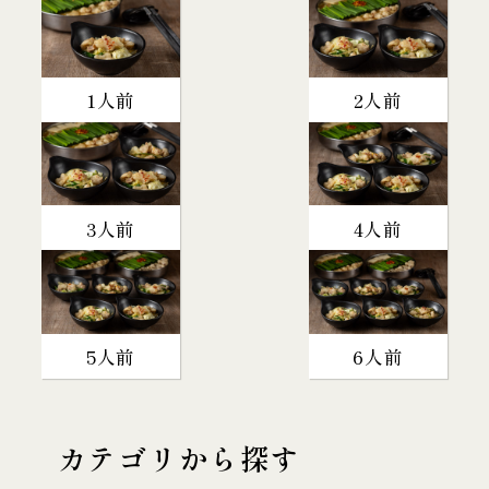
1人前
2人前
3人前
4人前
5人前
6人前
カテゴリから探す