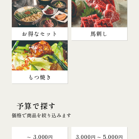
お得なセット
馬刺し
もつ焼き
予算で探す
価格で商品を絞り込みます
3,000
3,000
5,000
～
円
円 〜
円