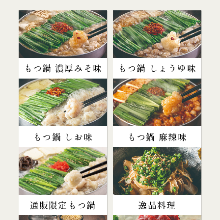
もつ鍋 濃厚みそ味
もつ鍋 しょうゆ味
もつ鍋 しお味
もつ鍋 麻辣味
通販限定もつ鍋
逸品料理