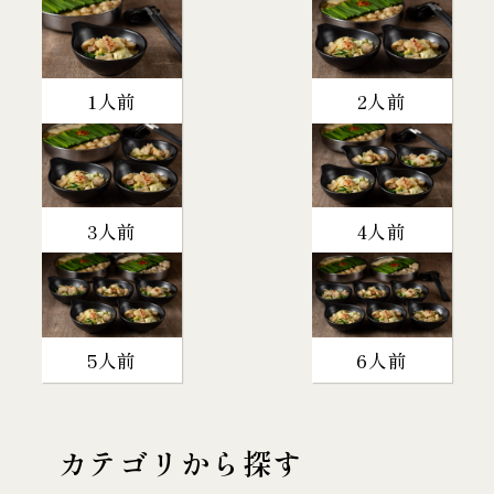
1人前
2人前
3人前
4人前
5人前
6人前
カテゴリから探す