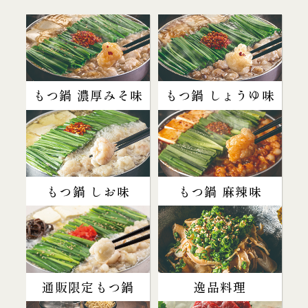
もつ鍋 濃厚みそ味
もつ鍋 しょうゆ味
もつ鍋 しお味
もつ鍋 麻辣味
通販限定もつ鍋
逸品料理