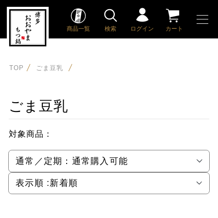
商品一覧
検索
ログイン
カート
TOP
ごま豆乳
ごま豆乳
対象商品：
通常／定期：
通常購入可能
表示順 :
新着順