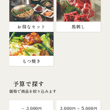
お得なセット
馬刺し
もつ焼き
予算で探す
価格で商品を絞り込みます
3,000
3,000
5,000
～
円
円 〜
円