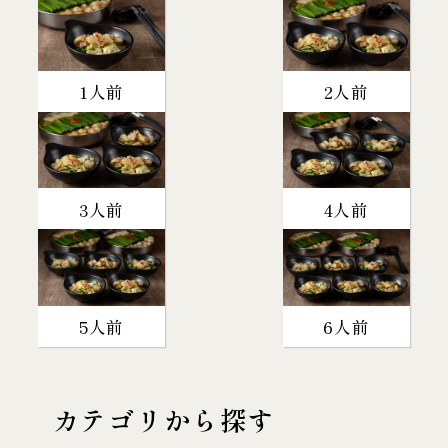
1人前
2人前
3人前
4人前
5人前
6人前
カテゴリから探す