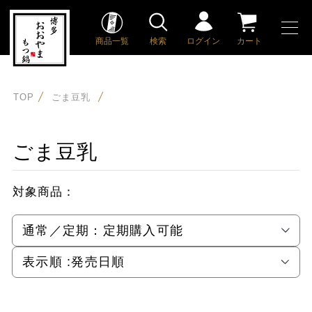
商品一覧
検索
ログイン
カート
TOP
ごま豆乳
ごま豆乳
対象商品：
通常／定期：
定期購入可能
表示順 :
発売日順