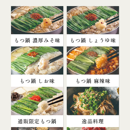
もつ鍋 濃厚みそ味
もつ鍋 しょうゆ味
もつ鍋 しお味
もつ鍋 麻辣味
通販限定もつ鍋
逸品料理