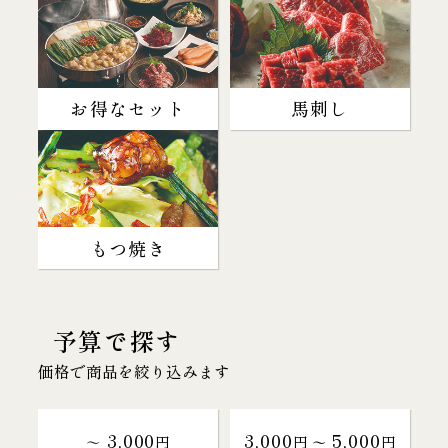
お得なセット
馬刺し
もつ焼き
予算で探す
価格で商品を絞り込みます
3,000
3,000
5,000
～
円
円 〜
円