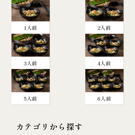
1人前
2人前
3人前
4人前
5人前
6人前
カテゴリから探す