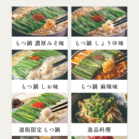
もつ鍋 濃厚みそ味
もつ鍋 しょうゆ味
もつ鍋 しお味
もつ鍋 麻辣味
通販限定もつ鍋
逸品料理