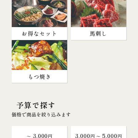
お得なセット
馬刺し
もつ焼き
予算で探す
価格で商品を絞り込みます
3,000
3,000
5,000
～
円
円 〜
円