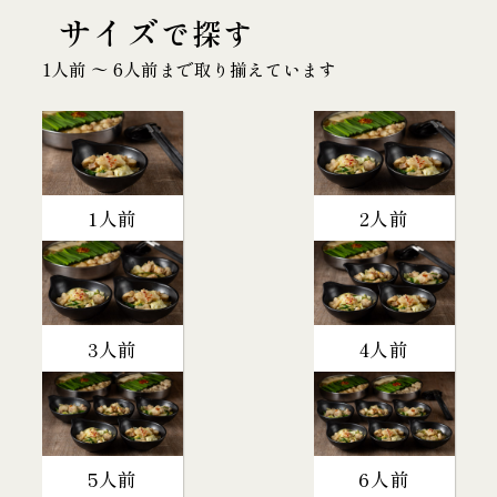
サイズ
で探す
1人前 〜 6人前まで取り揃えています
1人前
2人前
3人前
4人前
5人前
6人前