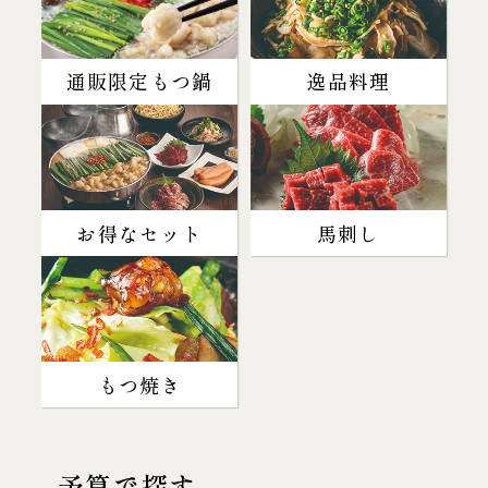
通販限定もつ鍋
逸品料理
お得なセット
馬刺し
もつ焼き
予算で探す