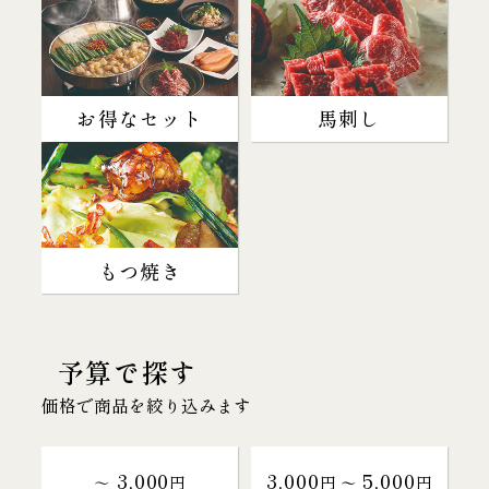
お得なセット
馬刺し
もつ焼き
予算で探す
価格で商品を絞り込みます
3,000
3,000
5,000
～
円
円 〜
円