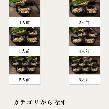
1人前
2人前
3人前
4人前
5人前
6人前
カテゴリから探す