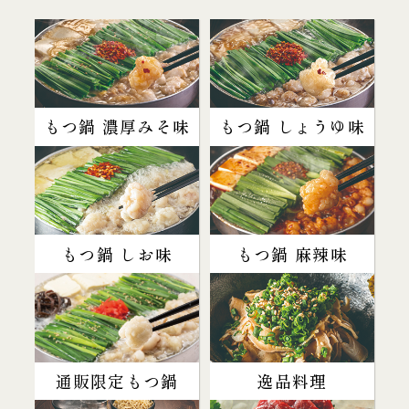
もつ鍋 濃厚みそ味
もつ鍋 しょうゆ味
もつ鍋 しお味
もつ鍋 麻辣味
通販限定もつ鍋
逸品料理