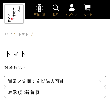
商品一覧
検索
ログイン
カート
TOP
トマト
トマト
対象商品：
通常／定期：
定期購入可能
表示順 :
新着順