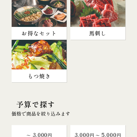
お得なセット
馬刺し
もつ焼き
予算で探す
価格で商品を絞り込みます
3,000
3,000
5,000
～
円
円 〜
円