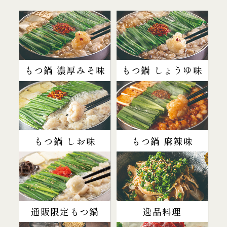
もつ鍋 濃厚みそ味
もつ鍋 しょうゆ味
もつ鍋 しお味
もつ鍋 麻辣味
通販限定もつ鍋
逸品料理