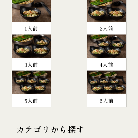
1人前
2人前
3人前
4人前
5人前
6人前
カテゴリから探す